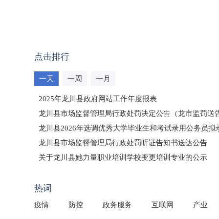
点击排行
一天
一周
一月
2025年龙川县政府网站工作年度报表
龙川县市场监督管理局行政处罚决定公告（龙市监罚送告〔2
龙川县2026年选调优秀大学毕业生和考试录用公务员
龙川县市场监督管理局行政处罚听证告知书送达公告
（龙市监罚送告〔2026〕71号）
关于龙川县她力量职业培训学校变更培训专业的公示
2025年龙川县国有资产事务中心部门所监管国有企业负
热词
疫情
防控
政务服务
互联网
产业