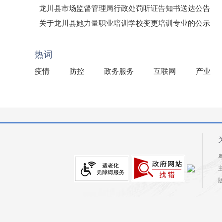
龙川县市场监督管理局行政处罚听证告知书送达公告
（龙市监罚送告〔2026〕71号）
关于龙川县她力量职业培训学校变更培训专业的公示
2025年龙川县国有资产事务中心部门所监管国有企业负
热词
疫情
防控
政务服务
互联网
产业
粤