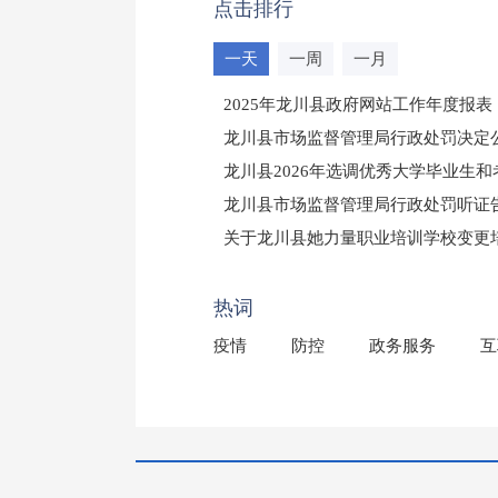
点击排行
一天
一周
一月
2025年龙川县政府网站工作年度报表
龙川县市场监督管理局行政处罚决定公告
龙川县2026年选调优秀大学毕业生
龙川县市场监督管理局行政处罚听证
（龙市监罚送告〔2026〕71号）
关于龙川县她力量职业培训学校变更
2025年龙川县国有资产事务中心部
热词
疫情
防控
政务服务
互