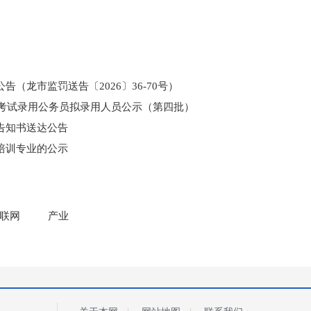
（龙市监罚送告〔2026〕36-70号）
和考试录用公务员拟录用人员公示（第四批）
告知书送达公告
培训专业的公示
门所监管国有企业负责人薪酬信息披露
联网
产业