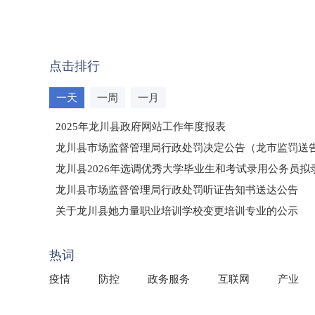
点击排行
一天
一周
一月
2025年龙川县政府网站工作年度报表
龙川县市场监督管理局行政处罚决定公告（龙市监罚送告〔2
龙川县2026年选调优秀大学毕业生和考试录用公务员
龙川县市场监督管理局行政处罚听证告知书送达公告
（龙市监罚送告〔2026〕71号）
关于龙川县她力量职业培训学校变更培训专业的公示
2025年龙川县国有资产事务中心部门所监管国有企业负
热词
疫情
防控
政务服务
互联网
产业