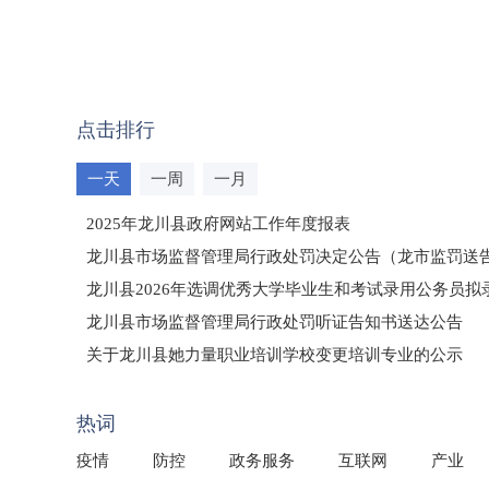
点击排行
一天
一周
一月
2025年龙川县政府网站工作年度报表
龙川县市场监督管理局行政处罚决定公告（龙市监罚送告〔2
龙川县2026年选调优秀大学毕业生和考试录用公务员
龙川县市场监督管理局行政处罚听证告知书送达公告
（龙市监罚送告〔2026〕71号）
关于龙川县她力量职业培训学校变更培训专业的公示
2025年龙川县国有资产事务中心部门所监管国有企业负
热词
疫情
防控
政务服务
互联网
产业