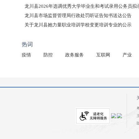
龙川县2026年选调优秀大学毕业生和考试录用公务员
龙川县市场监督管理局行政处罚听证告知书送达公告
（龙市监罚送告〔2026〕71号）
关于龙川县她力量职业培训学校变更培训专业的公示
2025年龙川县国有资产事务中心部门所监管国有企业负
热词
疫情
防控
政务服务
互联网
产业
粤