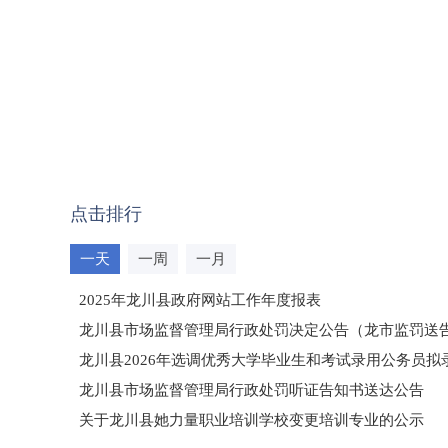
点击排行
一天
一周
一月
2025年龙川县政府网站工作年度报表
龙川县市场监督管理局行政处罚决定公告（龙市监罚送告〔2
龙川县2026年选调优秀大学毕业生和考试录用公务员
龙川县市场监督管理局行政处罚听证告知书送达公告
（龙市监罚送告〔2026〕71号）
关于龙川县她力量职业培训学校变更培训专业的公示