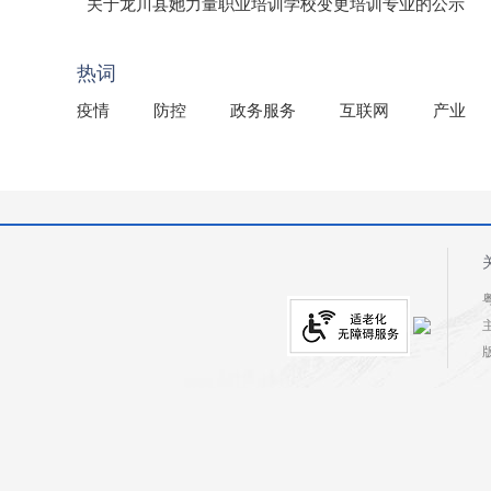
（龙市监罚送告〔2026〕71号）
关于龙川县她力量职业培训学校变更培训专业的公示
2025年龙川县国有资产事务中心部门所监管国有企业负
热词
疫情
防控
政务服务
互联网
产业
粤