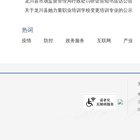
龙川县市场监督管理局行政处罚听证告知书送达公告
（龙市监罚送告〔2026〕71号）
关于龙川县她力量职业培训学校变更培训专业的公示
2025年龙川县国有资产事务中心部门所监管国有企业负
热词
疫情
防控
政务服务
互联网
产业
粤