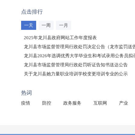
点击排行
一天
一周
一月
2025年龙川县政府网站工作年度报表
龙川县市场监督管理局行政处罚决定公告（龙市监罚送告〔2
龙川县2026年选调优秀大学毕业生和考试录用公务员
龙川县市场监督管理局行政处罚听证告知书送达公告
（龙市监罚送告〔2026〕71号）
关于龙川县她力量职业培训学校变更培训专业的公示
2025年龙川县国有资产事务中心部门所监管国有企业负
热词
疫情
防控
政务服务
互联网
产业