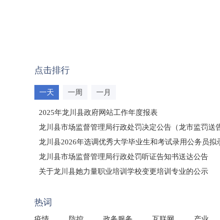
点击排行
一天
一周
一月
2025年龙川县政府网站工作年度报表
龙川县市场监督管理局行政处罚决定公告（龙市监罚送告〔2
龙川县2026年选调优秀大学毕业生和考试录用公务员
龙川县市场监督管理局行政处罚听证告知书送达公告
（龙市监罚送告〔2026〕71号）
关于龙川县她力量职业培训学校变更培训专业的公示
2025年龙川县国有资产事务中心部门所监管国有企业负
热词
疫情
防控
政务服务
互联网
产业