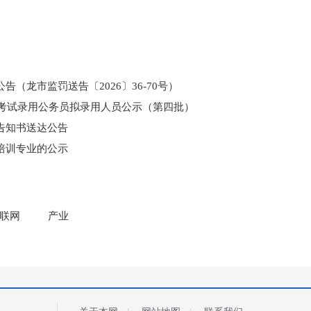
（龙市监罚送告〔2026〕36-70号）
和考试录用公务员拟录用人员公示（第四批）
告知书送达公告
培训专业的公示
门所监管国有企业负责人薪酬信息披露
联网
产业