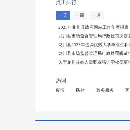
点击排行
一天
一周
一月
2025年龙川县政府网站工作年度报表
龙川县市场监督管理局行政处罚决定公告
龙川县2026年选调优秀大学毕业生
龙川县市场监督管理局行政处罚听证
（龙市监罚送告〔2026〕71号）
关于龙川县她力量职业培训学校变更
2025年龙川县国有资产事务中心部
热词
疫情
防控
政务服务
互