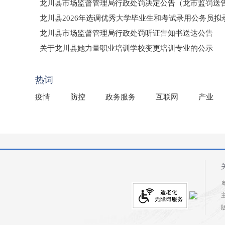
龙川县市场监督管理局行政处罚决定公告（龙市监罚送告〔2
龙川县2026年选调优秀大学毕业生和考试录用公务员
龙川县市场监督管理局行政处罚听证告知书送达公告
（龙市监罚送告〔2026〕71号）
关于龙川县她力量职业培训学校变更培训专业的公示
2025年龙川县国有资产事务中心部门所监管国有企业负
热词
疫情
防控
政务服务
互联网
产业
粤