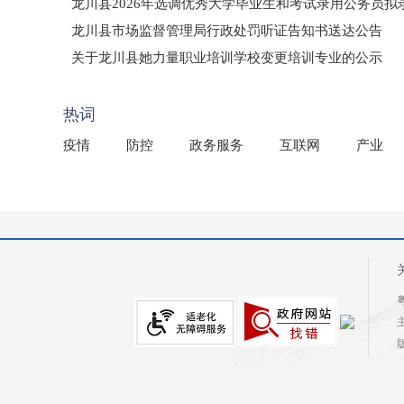
龙川县2026年选调优秀大学毕业生和考试录用公务员
龙川县市场监督管理局行政处罚听证告知书送达公告
（龙市监罚送告〔2026〕71号）
关于龙川县她力量职业培训学校变更培训专业的公示
2025年龙川县国有资产事务中心部门所监管国有企业负
热词
疫情
防控
政务服务
互联网
产业
粤