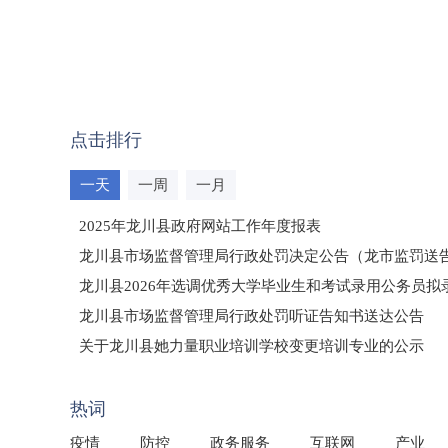
点击排行
一天
一周
一月
2025年龙川县政府网站工作年度报表
龙川县市场监督管理局行政处罚决定公告（龙市监罚送告〔2
龙川县2026年选调优秀大学毕业生和考试录用公务员
龙川县市场监督管理局行政处罚听证告知书送达公告
（龙市监罚送告〔2026〕71号）
关于龙川县她力量职业培训学校变更培训专业的公示
2025年龙川县国有资产事务中心部门所监管国有企业负
热词
疫情
防控
政务服务
互联网
产业