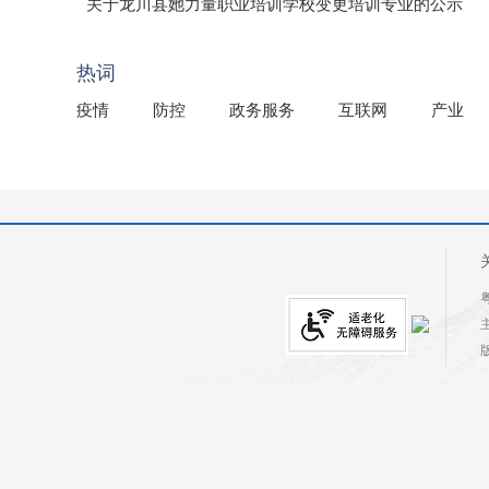
（龙市监罚送告〔2026〕71号）
关于龙川县她力量职业培训学校变更培训专业的公示
2025年龙川县国有资产事务中心部门所监管国有企业负
热词
疫情
防控
政务服务
互联网
产业
粤