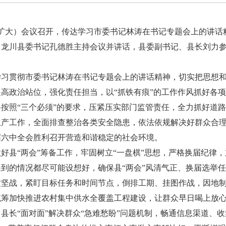
扩大）会议召开，传达学习市委书记林涛在书记专题会上的讲话
、龙川县委书记孔德胜主持会议并讲话，县委副书记、县长刘力
贯彻市委书记林涛在书记专题会上的讲话精神，切实把思想和
高政治站位，强化责任担当，以“抓铁有痕”的工作作风抓好各
照“三个必须”的要求，压紧压实部门监管责任，全力抓好道路
生产工作，全面排查整治各类安全隐患，依法依规解决好群众合
届六中全会胜利召开营造和谐稳定的社会环境。
县“两会”筹备工作，牢固树立“一盘棋”思想，严格换届纪律，
到的情况都尽可能设想好，确保县“两会”风清气正、换届选举
战，紧盯目标任务和时间节点，倒排工期、挂图作战，因地制
统筹加快推进农村集中供水全覆盖工程建设，让群众早日喝上放
长“面对面”解决群众“急难愁盼”问题机制，畅通信息渠道、收