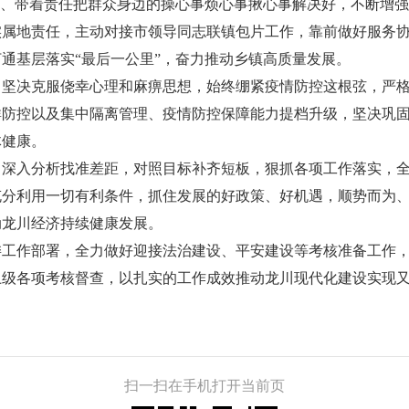
情、带着责任把群众身边的操心事烦心事揪心事解决好，不断增
地责任，主动对接市领导同志联镇包片工作，靠前做好服务协
通基层落实“最后一公里”，奋力推动乡镇高质量发展。
决克服侥幸心理和麻痹思想，始终绷紧疫情防控这根弦，严格
群防控以及集中隔离管理、疫情防控保障能力提档升级，坚决巩
体健康。
入分析找准差距，对照目标补齐短板，狠抓各项工作落实，全
充分利用一切有利条件，抓住发展的好政策、好机遇，顺势而为
动龙川经济持续健康发展。
作部署，全力做好迎接法治建设、平安建设等考核准备工作，
上级各项考核督查，以扎实的工作成效推动龙川现代化建设实现
扫一扫在手机打开当前页