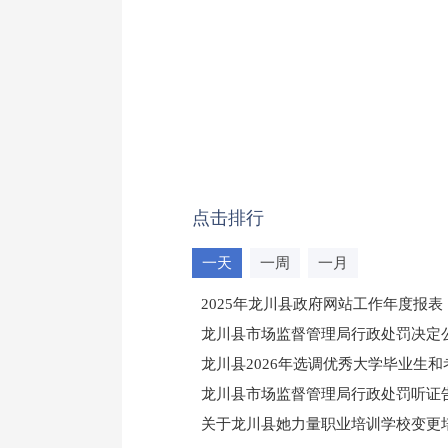
点击排行
一天
一周
一月
2025年龙川县政府网站工作年度报表
龙川县市场监督管理局行政处罚决定公告
龙川县2026年选调优秀大学毕业生
龙川县市场监督管理局行政处罚听证
（龙市监罚送告〔2026〕71号）
关于龙川县她力量职业培训学校变更