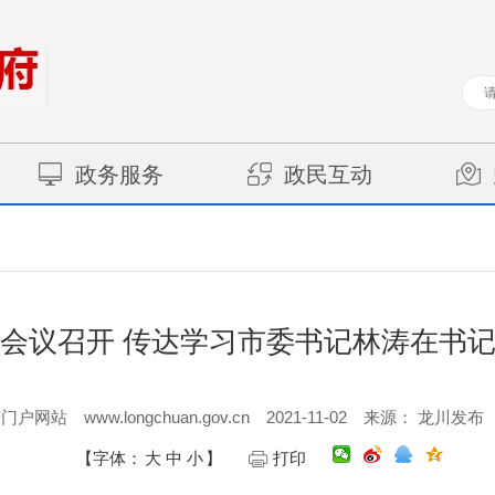
政务服务
政民互动
会议召开 传达学习市委书记林涛在书
www.longchuan.gov.cn
2021-11-02
府门户网站
来源： 龙川发布
【字体：
大
中
小
】
打印