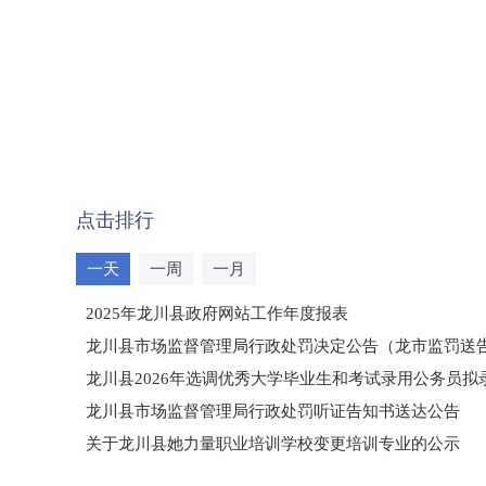
点击排行
一天
一周
一月
2025年龙川县政府网站工作年度报表
龙川县市场监督管理局行政处罚决定公告（龙市监罚送告〔2
龙川县2026年选调优秀大学毕业生和考试录用公务员
龙川县市场监督管理局行政处罚听证告知书送达公告
（龙市监罚送告〔2026〕71号）
关于龙川县她力量职业培训学校变更培训专业的公示
2025年龙川县国有资产事务中心部门所监管国有企业负