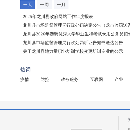
一天
一周
一月
2025年龙川县政府网站工作年度报表
龙川县市场监督管理局行政处罚决定公告（龙市监罚送告〔2
龙川县2026年选调优秀大学毕业生和考试录用公务员
龙川县市场监督管理局行政处罚听证告知书送达公告
（龙市监罚送告〔2026〕71号）
关于龙川县她力量职业培训学校变更培训专业的公示
2025年龙川县国有资产事务中心部门所监管国有企业负
热词
疫情
防控
政务服务
互联网
产业
粤