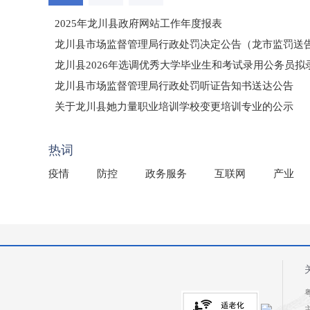
2025年龙川县政府网站工作年度报表
龙川县市场监督管理局行政处罚决定公告（龙市监罚送告〔2
龙川县2026年选调优秀大学毕业生和考试录用公务员
龙川县市场监督管理局行政处罚听证告知书送达公告
（龙市监罚送告〔2026〕71号）
关于龙川县她力量职业培训学校变更培训专业的公示
2025年龙川县国有资产事务中心部门所监管国有企业负
热词
疫情
防控
政务服务
互联网
产业
粤