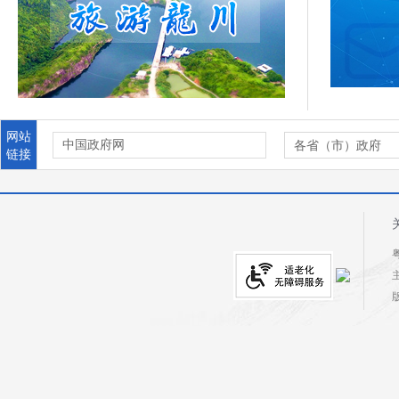
07-27
关于做好龙川县2026年秋季义务教育阶段学
校招生入学工作的通知
07-27
龙川县国有建设用地使用权网上交易出让公告
(龙公易土【2026】05号)
07-24
龙川县人民政府关于“乐游河源·东江竞
网站
渡”2026河源市龙舟邀请赛期间免费开放停车
中国政府网
各省（市）政府
链接
场所的通告
07-22
粤