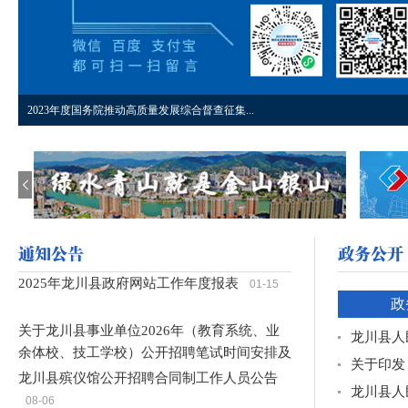
2023年度国务院推动高质量发展综合督查征集...
树立和践行正确政绩观
深入学习贯彻党的二十届四中全会精神为基本实现...
中国共产党第二十届中央委员会第四次全体会议公...
影响营商环境建设问题线索征集
2023年度国务院推动高质量发展综合督查征集...
办事服务
2025年龙川县政府网站工作年度报表
01-15
政
关于龙川县事业单位2026年（教育系统、业
龙川县人
余体校、技工学校）公开招聘笔试时间安排及
关于印发
有关事项的公告
08-07
龙川县殡仪馆公开招聘合同制工作人员公告
龙川县人
08-06