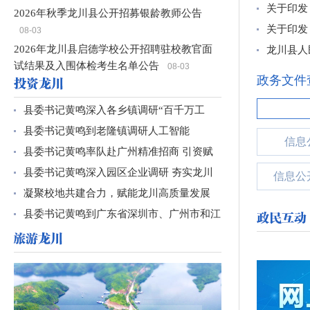
2026年秋季龙川县公开招募银龄教师公告
关于印发
08-03
关于印发
2026年龙川县启德学校公开招聘驻校教官面
龙川县人
试结果及入围体检考生名单公告
08-03
河源市2026年事业单位公开招聘工作人员
政务文件
（龙川县岗位）面试资格递补相关事项公告
县委书记黄鸣深入各乡镇调研“百千万工
08-03
关于河源市2026年事业单位公开招聘工作人
程”...
县委书记黄鸣到老隆镇调研人工智能
员（龙川县岗位）面试资格审核公告
07-29
信息
龙川县国有建设用地使用权网上交易出让公告
OPC+...
县委书记黄鸣率队赴广州精准招商 引资赋
专题专栏
（龙公易土【2026】07号）
07-27
能...
县委书记黄鸣深入园区企业调研 夯实龙川
信息公
龙川县国有建设用地使用权网上交易出让公告
高...
凝聚校地共建合力，赋能龙川高质量发展
（龙公易土【2026】06号）
07-27
动
政府热线12345
县委书记黄鸣到广东省深圳市、广州市和江
龙川县业余体校2026年公开招聘工作人员公
苏...
告
07-27
龙川县技工学校2026年公开招聘工作人员公
告
07-27
龙川县教育系统2026年公开招聘教师公告