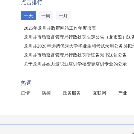
点击排行
一天
一周
一月
2025年龙川县政府网站工作年度报表
龙川县市场监督管理局行政处罚决定公告（龙市监罚送告〔2
龙川县2026年选调优秀大学毕业生和考试录用公务员
龙川县市场监督管理局行政处罚听证告知书送达公告
（龙市监罚送告〔2026〕71号）
关于龙川县她力量职业培训学校变更培训专业的公示
2025年龙川县国有资产事务中心部门所监管国有企业负
热词
疫情
防控
政务服务
互联网
产业