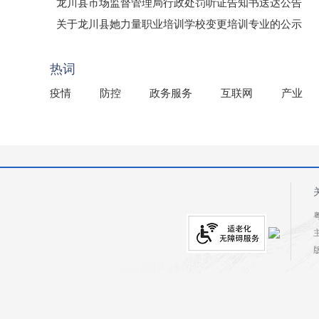
龙川县市场监督管理局行政处罚听证告知书送达公告
（龙市监罚送告〔2026〕71号）
关于龙川县她力量职业培训学校变更培训专业的公示
2025年龙川县国有资产事务中心部门所监管国有企业负
热词
疫情
防控
政务服务
互联网
产业
粤