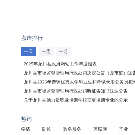
点击排行
一天
一周
一月
2025年龙川县政府网站工作年度报表
龙川县市场监督管理局行政处罚决定公告（龙市监罚送告〔2
龙川县2026年选调优秀大学毕业生和考试录用公务员
龙川县市场监督管理局行政处罚听证告知书送达公告
（龙市监罚送告〔2026〕71号）
关于龙川县她力量职业培训学校变更培训专业的公示
2025年龙川县国有资产事务中心部门所监管国有企业负
热词
疫情
防控
政务服务
互联网
产业