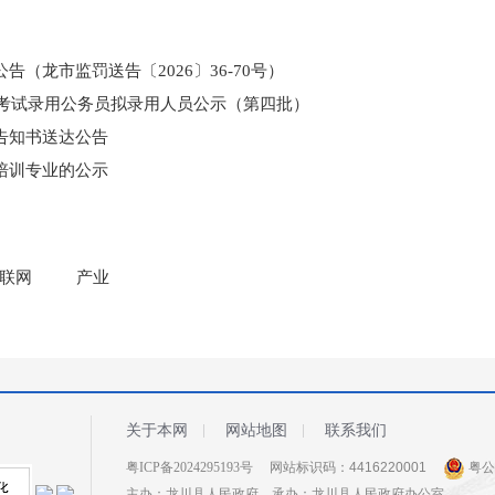
（龙市监罚送告〔2026〕36-70号）
和考试录用公务员拟录用人员公示（第四批）
告知书送达公告
培训专业的公示
门所监管国有企业负责人薪酬信息披露
联网
产业
关于本网
网站地图
联系我们
粤ICP备2024295193号
网站标识码：4416220001
粤公网
主办：龙川县人民政府 承办：龙川县人民政府办公室