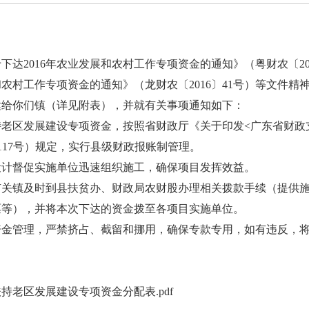
2016年农业发展和农村工作专项资金的通知》（粤财农〔201
和农村工作专项资金的通知》（龙财农〔2016〕41号）等文件精神
达给你们镇（详见附表），并就有关事项通知如下：
区发展建设专项资金，按照省财政厅《关于印发<广东省财政
〕117号）规定，实行县级财政报账制管理。
督促实施单位迅速组织施工，确保项目发挥效益。
镇及时到县扶贫办、财政局农财股办理相关拨款手续（提供施
票等），并将本次下达的资金拨至各项目实施单位。
管理，严禁挤占、截留和挪用，确保专款专用，如有违反，将
扶持老区发展建设专项资金分配表.pdf