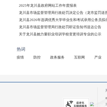
2025年龙川县政府网站工作年度报表
龙川县市场监督管理局行政处罚决定公告（龙市监罚送告〔2
龙川县2026年选调优秀大学毕业生和考试录用公务员
龙川县市场监督管理局行政处罚听证告知书送达公告
（龙市监罚送告〔2026〕71号）
关于龙川县她力量职业培训学校变更培训专业的公示
2025年龙川县国有资产事务中心部门所监管国有企业负
热词
疫情
防控
政务服务
互联网
产业
粤