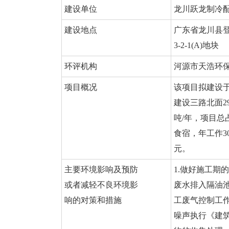
建设单位
龙川跃龙制冷
建设地点
广东省龙川县登
3-2-1(A)地块
环评机构
河源市天浩环
项目概况
该项目拟建设
建设三路北面29
吨/年，项目总占
食宿，年工作3
元。
主要环境影响及预防
1.做好施工
或者减轻不良环境影
废水排入隔油
响的对策和措施
工废气控制工
噪声执行《建筑施