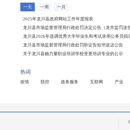
一天
一周
一月
2025年龙川县政府网站工作年度报表
龙川县市场监督管理局行政处罚决定公告（龙市监罚送告〔2
龙川县2026年选调优秀大学毕业生和考试录用公务员
龙川县市场监督管理局行政处罚听证告知书送达公告
（龙市监罚送告〔2026〕71号）
关于龙川县她力量职业培训学校变更培训专业的公示
2025年龙川县国有资产事务中心部门所监管国有企业负
热词
疫情
防控
政务服务
互联网
产业