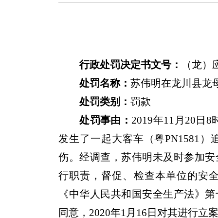
行政处罚决定书文号：
（龙）
处罚名称：
苏伟明在龙川县龙
处罚类别：
罚款
处罚事由：
2019
年
11
月
20
日
8
发生了一起大客车（粤
PN1581
）
伤。经调查，苏伟明未及时参加安
行职责，督促、检查本单位的安
《中华人民共和国安全生产法》第
同意，
2020
年
1
月
16
日对其进行立