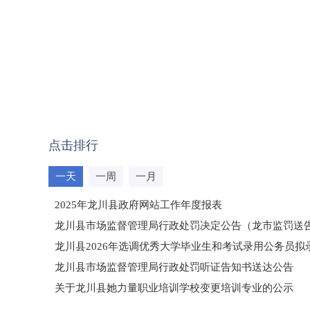
点击排行
一天
一周
一月
2025年龙川县政府网站工作年度报表
龙川县市场监督管理局行政处罚决定公告（龙市监罚送告〔2
龙川县2026年选调优秀大学毕业生和考试录用公务员
龙川县市场监督管理局行政处罚听证告知书送达公告
（龙市监罚送告〔2026〕71号）
关于龙川县她力量职业培训学校变更培训专业的公示
2025年龙川县国有资产事务中心部门所监管国有企业负