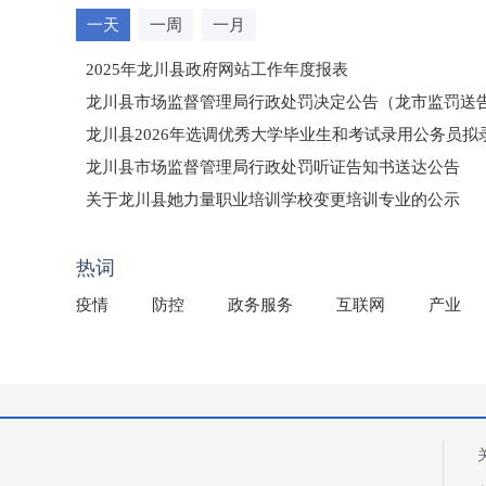
一天
一周
一月
2025年龙川县政府网站工作年度报表
龙川县市场监督管理局行政处罚决定公告（龙市监罚送告〔2
龙川县2026年选调优秀大学毕业生和考试录用公务员
龙川县市场监督管理局行政处罚听证告知书送达公告
（龙市监罚送告〔2026〕71号）
关于龙川县她力量职业培训学校变更培训专业的公示
2025年龙川县国有资产事务中心部门所监管国有企业负
热词
疫情
防控
政务服务
互联网
产业