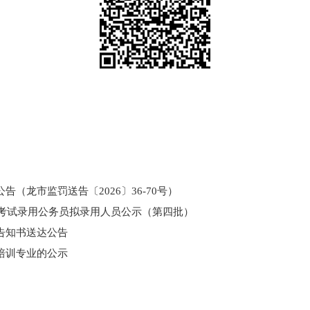
（龙市监罚送告〔2026〕36-70号）
和考试录用公务员拟录用人员公示（第四批）
告知书送达公告
培训专业的公示
门所监管国有企业负责人薪酬信息披露