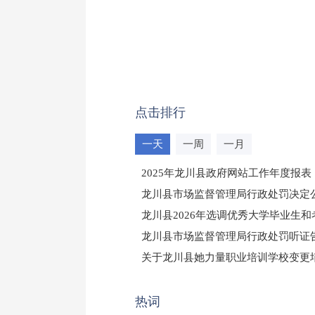
点击排行
一天
一周
一月
2025年龙川县政府网站工作年度报表
龙川县市场监督管理局行政处罚决定公告
龙川县2026年选调优秀大学毕业生
龙川县市场监督管理局行政处罚听证
（龙市监罚送告〔2026〕71号）
关于龙川县她力量职业培训学校变更
2025年龙川县国有资产事务中心部
热词