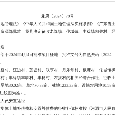
龙府〔2024〕78号
管理法》《中华人民共和国土地管理法实施条例》《广东省土
资源部批准，我县决定征收老隆镇、佗城镇、丰稔镇相关村、经济合
：
途
024年4月4日批准项目征地，批准文号为自然资函〔2024〕3
况
村、江边村、莲塘村、联亨村、月乐堂村、板塘村；佗城镇枫
村；丰稔镇丰联村、丰稔村、左拔村的相关经济合作社。征收土地面
亩、旱地30.02亩、草地70.88亩、林地1233.33亩、设施农用地10.
征收红线图为准）。
人员安置途径
体土地补偿费和安置补偿费的征收补偿标准按《河源市人民政