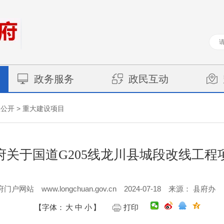
政务服务
政民互动
>
息公开
重大建设项目
府关于国道G205线龙川县城段改线工程
www.longchuan.gov.cn
2024-07-18
府门户网站
来源： 县府办
【字体：
大
中
小
】
打印