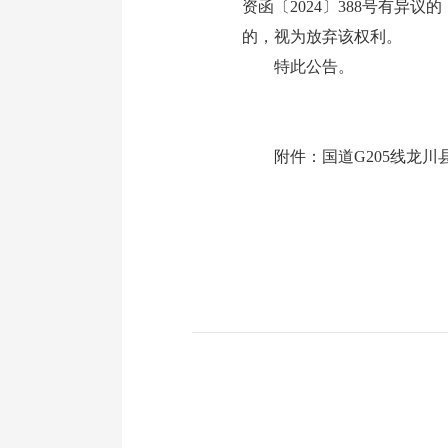
资函〔2024〕388号有
的，视为放弃该权利。
特此公告。
附件：
国道G205线龙川