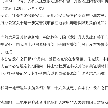
〔2024〕12号）的有关规定依法进行补偿；其他地上附着物和
龙府〔2017〕57号）执行。
置、社会养老保险安置、留用地安置等途径安置被征地农民。
府办公室关于进一步完善我市被征地农民养老保障政策的通知》（河
的房屋及其他建筑物、构筑物等，除《龙川县人民政府关于印
号）有规定外，由我县土地房屋征收部门会同有关部门另行发布补偿
、地点
公告发布之日起1个月内。登记地点设在老隆镇、佗城镇、丰
权人在本公告规定的期限内，持土地权属证书或其他有关证明材
理征地补偿登记的，其补偿内容以县自然资源部门调查结果为准
国土地管理法实施条例》第二十六条规定，自本公告发布之日
。
组织、土地承包户或者其他权利人对中华人民共和国自然资源