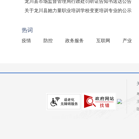
龙川县市场监督管理局行政处罚听证告知书送达公告
（龙市监罚送告〔2026〕71号）
关于龙川县她力量职业培训学校变更培训专业的公示
2025年龙川县国有资产事务中心部门所监管国有企业负
热词
疫情
防控
政务服务
互联网
产业
粤