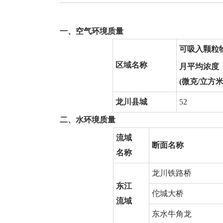
一、空气环境质量
可吸入颗粒
区域名称
月平均浓度
(
微克/立方米
龙川县城
52
二、水环境质量
流域
断面名称
名称
龙川铁路桥
东江
佗城大桥
流域
东水牛角龙