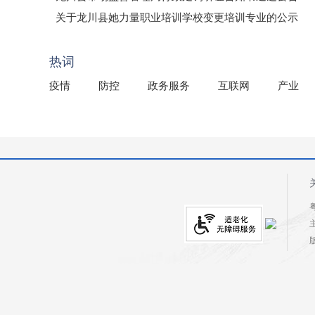
（龙市监罚送告〔2026〕71号）
关于龙川县她力量职业培训学校变更培训专业的公示
2025年龙川县国有资产事务中心部门所监管国有企业负
热词
疫情
防控
政务服务
互联网
产业
粤