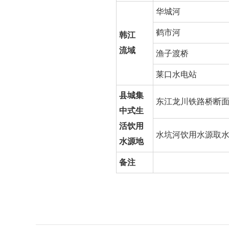
华城河
鹤市河
韩江
流域
渔子渡桥
莱口水电站
县城集
东江龙川铁路桥断
中式生
活饮用
水坑河饮用水源取
水源地
备注