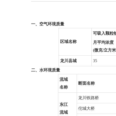
一、空气环境质量
可吸入颗粒
区域名称
月平均浓度
(微克/立方米
龙川县城
35
二、水环境质量
流域
断面名称
名称
龙川铁路桥
东江
佗城大桥
流域