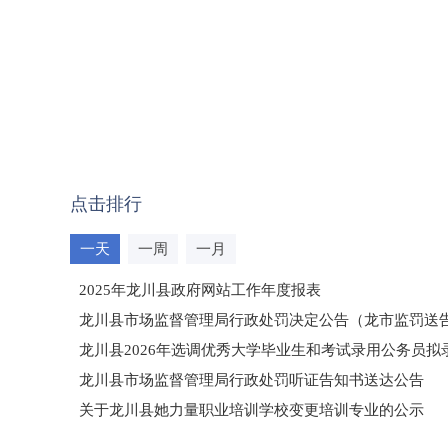
点击排行
一天
一周
一月
2025年龙川县政府网站工作年度报表
龙川县市场监督管理局行政处罚决定公告（龙市监罚送告〔2
龙川县2026年选调优秀大学毕业生和考试录用公务员
龙川县市场监督管理局行政处罚听证告知书送达公告
（龙市监罚送告〔2026〕71号）
关于龙川县她力量职业培训学校变更培训专业的公示
2025年龙川县国有资产事务中心部门所监管国有企业负