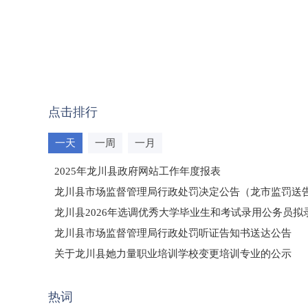
点击排行
一天
一周
一月
2025年龙川县政府网站工作年度报表
龙川县市场监督管理局行政处罚决定公告（龙市监罚送告〔2
龙川县2026年选调优秀大学毕业生和考试录用公务员
龙川县市场监督管理局行政处罚听证告知书送达公告
（龙市监罚送告〔2026〕71号）
关于龙川县她力量职业培训学校变更培训专业的公示
2025年龙川县国有资产事务中心部门所监管国有企业负
热词