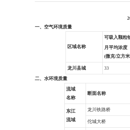
2
一、空气环境质量
可吸入颗粒
区域名称
月平均浓度
(微克/立方米
龙川县城
33
二、水环境质量
流域
断面名称
名称
龙川铁路桥
东江
流域
佗城大桥