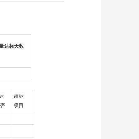
量达标天数
标
超标
/否
项目