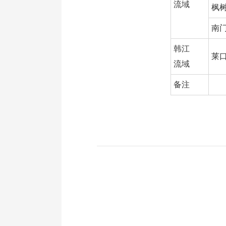
流域
枫
南
韩江
莱
流域
备注