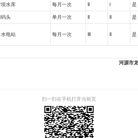
树坝水库
每月一次
Ⅱ
Ⅰ
是
门码头
单月一次
Ⅱ
Ⅱ
是
口水电站
每月一次
Ⅲ
Ⅱ
是
河源市
扫一扫在手机打开当前页