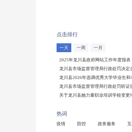
点击排行
一天
一周
一月
2025年龙川县政府网站工作年度报表
龙川县市场监督管理局行政处罚决定公告
龙川县2026年选调优秀大学毕业生
龙川县市场监督管理局行政处罚听证
（龙市监罚送告〔2026〕71号）
关于龙川县她力量职业培训学校变更
2025年龙川县国有资产事务中心部
热词
疫情
防控
政务服务
互