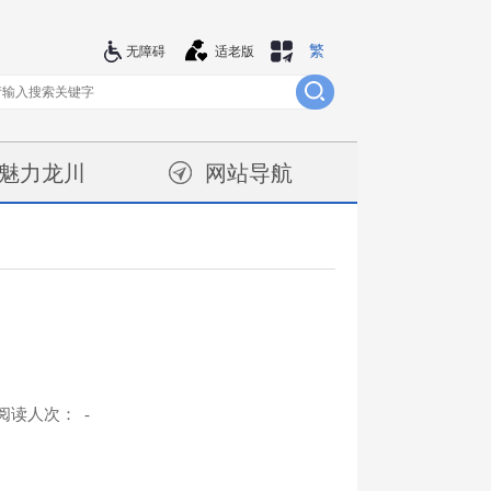
繁
站群导航
无障碍
适老版
魅力龙川
网站导航
阅读人次：
-