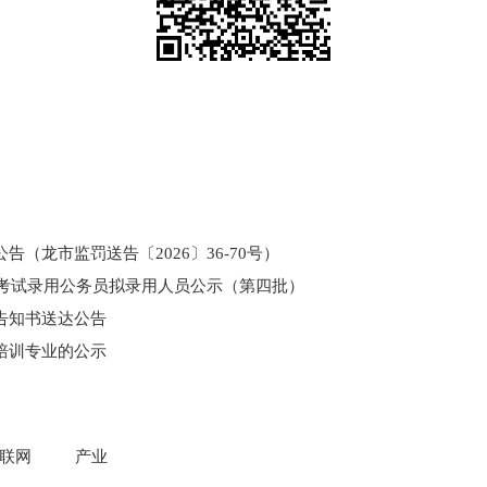
（龙市监罚送告〔2026〕36-70号）
和考试录用公务员拟录用人员公示（第四批）
告知书送达公告
培训专业的公示
门所监管国有企业负责人薪酬信息披露
联网
产业