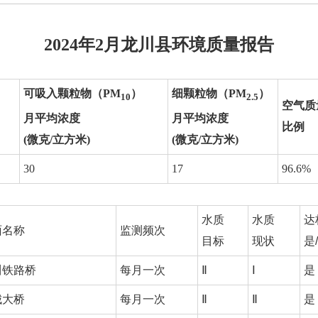
2024年2月
龙川县环境质量报告
可吸入颗粒物（PM
）
细颗粒物（PM
）
10
2.5
空气质
月平均浓度
月平均浓度
比例
(微克/立方米)
(微克/立方米)
30
17
96.6%
水质
水质
达
面名称
监测频次
目标
现状
是
川铁路桥
每月一次
Ⅱ
Ⅰ
是
城大桥
每月一次
Ⅱ
Ⅱ
是