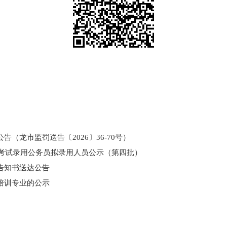
（龙市监罚送告〔2026〕36-70号）
和考试录用公务员拟录用人员公示（第四批）
告知书送达公告
培训专业的公示
门所监管国有企业负责人薪酬信息披露