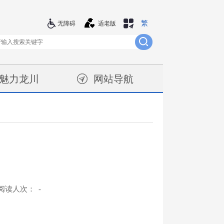
繁
站群导航
无障碍
适老版
魅力龙川
网站导航
阅读人次：
-