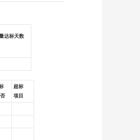
量达标天数
标
超标
/否
项目