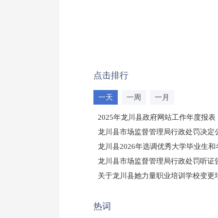
点击排行
一天
一周
一月
2025年龙川县政府网站工作年度报表
龙川县市场监督管理局行政处罚决定公告
龙川县2026年选调优秀大学毕业生
龙川县市场监督管理局行政处罚听证
（龙市监罚送告〔2026〕71号）
关于龙川县她力量职业培训学校变更
2025年龙川县国有资产事务中心部
热词