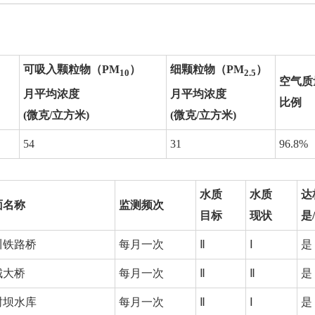
可吸入颗粒物（PM
）
细颗粒物（PM
）
10
2.5
空气质
月平均浓度
月平均浓度
比例
(微克/立方米)
(微克/立方米)
54
31
96.8%
水质
水质
达
面名称
监测频次
目标
现状
是
川铁路桥
每月一次
Ⅱ
Ⅰ
是
城大桥
每月一次
Ⅱ
Ⅱ
是
树坝水库
每月一次
Ⅱ
Ⅰ
是