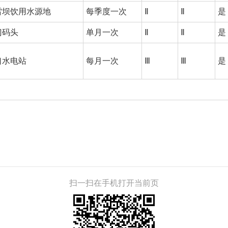
雷坝饮用水源地
每季度一次
Ⅱ
Ⅱ
是
门码头
单月一次
Ⅱ
Ⅱ
是
口水电站
每月一次
Ⅲ
Ⅲ
是
扫一扫在手机打开当前页