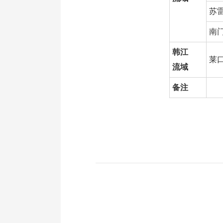
苏
南
韩江
莱
流域
备注