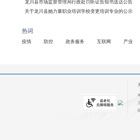
龙川县市场监督管理局行政处罚听证告知书送达公告
（龙市监罚送告〔2026〕71号）
关于龙川县她力量职业培训学校变更培训专业的公示
2025年龙川县国有资产事务中心部门所监管国有企业负
热词
疫情
防控
政务服务
互联网
产业
粤