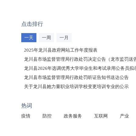
点击排行
一天
一周
一月
2025年龙川县政府网站工作年度报表
龙川县市场监督管理局行政处罚决定公告（龙市监罚送告〔2
龙川县2026年选调优秀大学毕业生和考试录用公务员
龙川县市场监督管理局行政处罚听证告知书送达公告
（龙市监罚送告〔2026〕71号）
关于龙川县她力量职业培训学校变更培训专业的公示
2025年龙川县国有资产事务中心部门所监管国有企业负
热词
疫情
防控
政务服务
互联网
产业