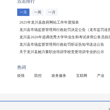
点击排行
一天
一周
一月
2025年龙川县政府网站工作年度报表
龙川县市场监督管理局行政处罚决定公告（龙市监罚送告〔2
龙川县2026年选调优秀大学毕业生和考试录用公务员
龙川县市场监督管理局行政处罚听证告知书送达公告
（龙市监罚送告〔2026〕71号）
关于龙川县她力量职业培训学校变更培训专业的公示
2025年龙川县国有资产事务中心部门所监管国有企业负
热词
疫情
防控
政务服务
互联网
产业