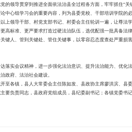
的领导贯穿到推进全面依法治县全过程各方面，牢牢抓住“关键
理论中心组学习会的重要内容，列为县委党校、干部培训学院的
级以上领导干部、村党支部书记、村委会主任轮训一遍，让尊法
持更高标准、更严要求打造过硬法治队伍，选优配强一批具备法
好关键人、管到关键处、管住关键事，以零容忍态度查处严重损
落实会议精神，进一步强化法治意识、提升法治能力、优化法
法治政府、法治社会建设。
至各镇，县人大常委会主任陈如发、县政协主席廖洪滨、县委
院主要负责同志，县政府党组成员，县纪委副书记；各镇党委书