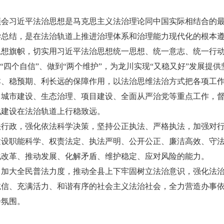
习近平法治思想是马克思主义法治理论同中国实际相结合的最
学总结，是在法治轨道上推进治理体系和治理能力现代化的根本
思想旗帜，切实用习近平法治思想统一思想、统一意志、统一行
“四个自信”、做到“两个维护”，为龙川实现“又稳又好”发展提
稳预期、利长远的保障作用，以法治思维法治方式把各项工作
、城市建设、生态治理、项目建设、全面从严治党等重点工作，
化建设在法治轨道上行稳致远。
政，强化依法科学决策，坚持公正执法、严格执法，加强对行
建设职能科学、权责法定、执法严明、公开公正、廉洁高效、守
化改革、推动发展、化解矛盾、维护稳定、应对风险的能力。
大全民普法力度，推动全县上下牢固树立法治意识，强化法治
诚信、充满活力、和谐有序的社会主义法治社会，全力营造办事
会氛围。