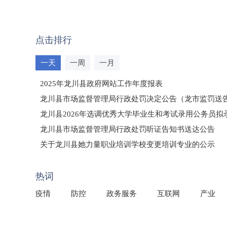
点击排行
一天
一周
一月
2025年龙川县政府网站工作年度报表
龙川县市场监督管理局行政处罚决定公告（龙市监罚送告〔2
龙川县2026年选调优秀大学毕业生和考试录用公务员
龙川县市场监督管理局行政处罚听证告知书送达公告
（龙市监罚送告〔2026〕71号）
关于龙川县她力量职业培训学校变更培训专业的公示
2025年龙川县国有资产事务中心部门所监管国有企业负
热词
疫情
防控
政务服务
互联网
产业