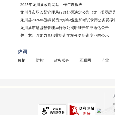
2025年龙川县政府网站工作年度报表
龙川县市场监督管理局行政处罚决定公告（龙市监罚送告〔2
龙川县2026年选调优秀大学毕业生和考试录用公务员
龙川县市场监督管理局行政处罚听证告知书送达公告
（龙市监罚送告〔2026〕71号）
关于龙川县她力量职业培训学校变更培训专业的公示
2025年龙川县国有资产事务中心部门所监管国有企业负
热词
疫情
防控
政务服务
互联网
产业
粤