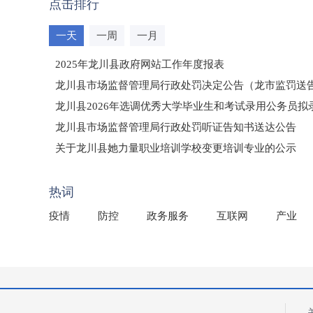
点击排行
一天
一周
一月
2025年龙川县政府网站工作年度报表
龙川县市场监督管理局行政处罚决定公告（龙市监罚送告〔2
龙川县2026年选调优秀大学毕业生和考试录用公务员
龙川县市场监督管理局行政处罚听证告知书送达公告
（龙市监罚送告〔2026〕71号）
关于龙川县她力量职业培训学校变更培训专业的公示
2025年龙川县国有资产事务中心部门所监管国有企业负
热词
疫情
防控
政务服务
互联网
产业