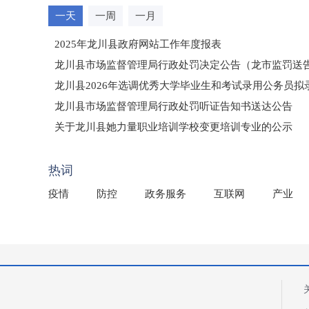
一天
一周
一月
2025年龙川县政府网站工作年度报表
龙川县市场监督管理局行政处罚决定公告（龙市监罚送告〔2
龙川县2026年选调优秀大学毕业生和考试录用公务员
龙川县市场监督管理局行政处罚听证告知书送达公告
（龙市监罚送告〔2026〕71号）
关于龙川县她力量职业培训学校变更培训专业的公示
2025年龙川县国有资产事务中心部门所监管国有企业负
热词
疫情
防控
政务服务
互联网
产业