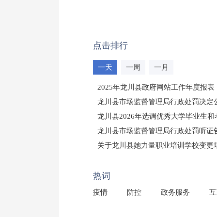
点击排行
一天
一周
一月
2025年龙川县政府网站工作年度报表
龙川县市场监督管理局行政处罚决定公告
龙川县2026年选调优秀大学毕业生
龙川县市场监督管理局行政处罚听证
（龙市监罚送告〔2026〕71号）
关于龙川县她力量职业培训学校变更
2025年龙川县国有资产事务中心部
热词
疫情
防控
政务服务
互