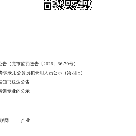
（龙市监罚送告〔2026〕36-70号）
和考试录用公务员拟录用人员公示（第四批）
告知书送达公告
培训专业的公示
门所监管国有企业负责人薪酬信息披露
联网
产业