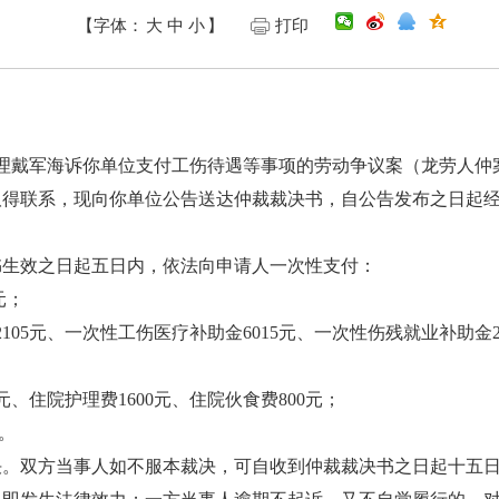
【字体：
大
中
小
】
打印
：
受理戴军海诉你单位支付工伤待遇等事项的劳动争议案（龙劳人仲案字
得联系，现向你单位公告送达仲裁裁决书，自公告发布之日起经
效之日起五日内，依法向申请人一次性支付：
元；
5元、一次性工伤医疗补助金6015元、一次性伤残就业补助金24
；
住院护理费1600元、住院伙食费800元；
元。
双方当事人如不服本裁决，可自收到仲裁裁决书之日起十五日