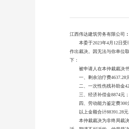
江西伟达建筑劳务有限公司
本委于2023年4月12日
作出裁决。因无法与你单位取
下：
被申请人在本仲裁裁决书生
一、剩余治疗费4637.28
二、一次性伤残补助金4210
三、经济补偿金8874元
四、劳动能力鉴定费300元、
以上金额合计88391.28
本仲裁裁决为非终局裁决。