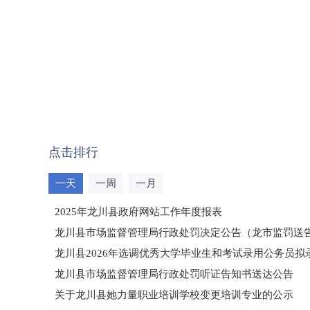
点击排行
一天
一周
一月
2025年龙川县政府网站工作年度报表
龙川县市场监督管理局行政处罚决定公告（龙市监罚送告〔2
龙川县2026年选调优秀大学毕业生和考试录用公务员
龙川县市场监督管理局行政处罚听证告知书送达公告
（龙市监罚送告〔2026〕71号）
关于龙川县她力量职业培训学校变更培训专业的公示