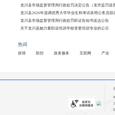
龙川县市场监督管理局行政处罚决定公告（龙市监罚送告〔2
龙川县2026年选调优秀大学毕业生和考试录用公务员
龙川县市场监督管理局行政处罚听证告知书送达公告
（龙市监罚送告〔2026〕71号）
关于龙川县她力量职业培训学校变更培训专业的公示
2025年龙川县国有资产事务中心部门所监管国有企业负
热词
疫情
防控
政务服务
互联网
产业
粤