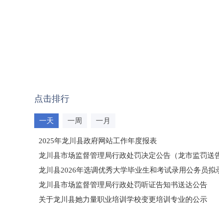
点击排行
一天
一周
一月
2025年龙川县政府网站工作年度报表
龙川县市场监督管理局行政处罚决定公告（龙市监罚送告〔2
龙川县2026年选调优秀大学毕业生和考试录用公务员
龙川县市场监督管理局行政处罚听证告知书送达公告
（龙市监罚送告〔2026〕71号）
关于龙川县她力量职业培训学校变更培训专业的公示
2025年龙川县国有资产事务中心部门所监管国有企业负