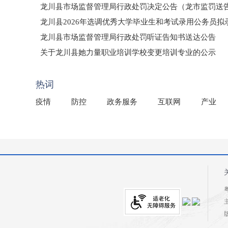
龙川县市场监督管理局行政处罚决定公告（龙市监罚送告〔2
龙川县2026年选调优秀大学毕业生和考试录用公务员
龙川县市场监督管理局行政处罚听证告知书送达公告
（龙市监罚送告〔2026〕71号）
关于龙川县她力量职业培训学校变更培训专业的公示
2025年龙川县国有资产事务中心部门所监管国有企业负
热词
疫情
防控
政务服务
互联网
产业
粤