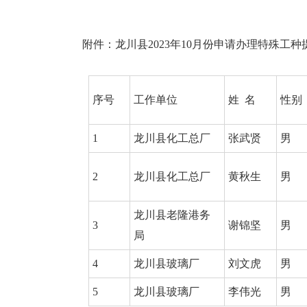
附件：龙川县2023年10月份申请办理特殊工
序号
工作单位
姓  名
性别
1
龙川县化工总厂
张武贤
男
2
龙川县化工总厂
黄秋生
男
龙川县老隆港务
3
谢锦坚
男
局
4
龙川县玻璃厂
刘文虎
男
5
龙川县玻璃厂
李伟光
男