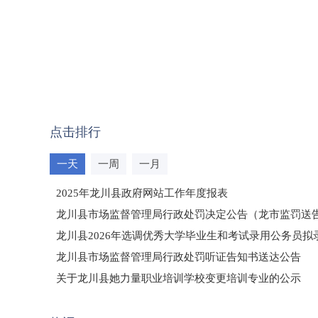
点击排行
一天
一周
一月
2025年龙川县政府网站工作年度报表
龙川县市场监督管理局行政处罚决定公告（龙市监罚送告〔2
龙川县2026年选调优秀大学毕业生和考试录用公务员
龙川县市场监督管理局行政处罚听证告知书送达公告
（龙市监罚送告〔2026〕71号）
关于龙川县她力量职业培训学校变更培训专业的公示
2025年龙川县国有资产事务中心部门所监管国有企业负